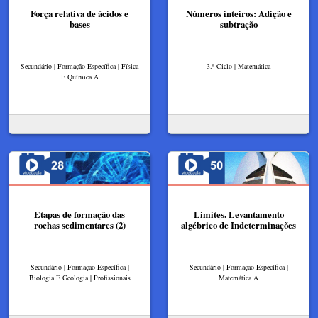
Força relativa de ácidos e
Números inteiros: Adição e
bases
subtração
Secundário | Formação Específica | Física
3.º Ciclo | Matemática
E Química A
Etapas de formação das
Limites. Levantamento
rochas sedimentares (2)
algébrico de Indeterminações
Secundário | Formação Específica |
Secundário | Formação Específica |
Biologia E Geologia | Profissionais
Matemática A