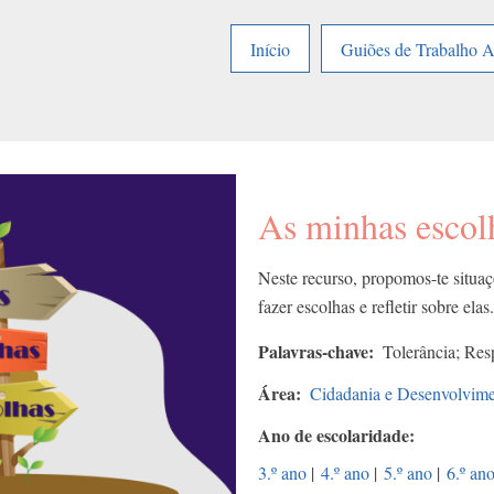
Início
Guiões de Trabalho 
As minhas escol
Neste recurso, propomos-te situaç
fazer escolhas e refletir sobre elas.
Palavras-chave
Tolerância; Res
Área
Cidadania e Desenvolvim
Ano de escolaridade
3.º ano
|
4.º ano
|
5.º ano
|
6.º an