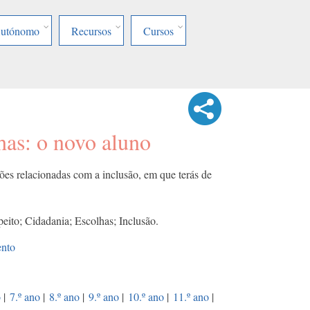
Autónomo
Recursos
Cursos
has: o novo aluno
ões relacionadas com a inclusão, em que terás de
peito; Cidadania; Escolhas; Inclusão.
ento
o
|
7.º ano
|
8.º ano
|
9.º ano
|
10.º ano
|
11.º ano
|