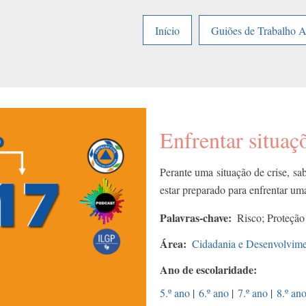
Início
Guiões de Trabalho 
Enfrentar situaçõ
Perante uma situação de crise, sa
estar preparado para enfrentar uma
Palavras-chave
Risco; Proteção
Área
Cidadania e Desenvolvim
Ano de escolaridade
5.º ano
|
6.º ano
|
7.º ano
|
8.º an