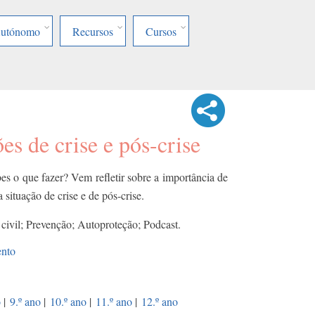
Autónomo
Recursos
Cursos
es de crise e pós-crise
bes o que fazer? Vem refletir sobre a importância de
 situação de crise e de pós-crise.
 civil; Prevenção; Autoproteção; Podcast.
ento
o
|
9.º ano
|
10.º ano
|
11.º ano
|
12.º ano