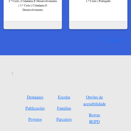
2.º Ciclo | Cidadania E Desenvolvimento
1.º Ciclo | Português
| 3.º Ciclo | Cidadania E
Desenvolvimento
Ver mais
Destaques
Escolas
Opções de
acessibilidade
Publicações
Famílias
Regras
Projetos
Parceiros
RGPD