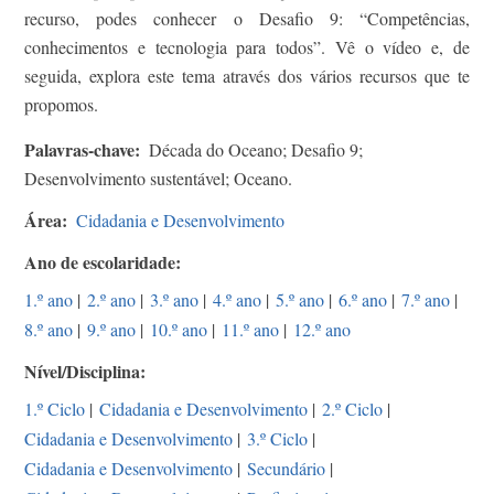
recurso, podes conhecer o Desafio 9: “Competências,
conhecimentos e tecnologia para todos”. Vê o vídeo e, de
seguida, explora este tema através dos vários recursos que te
propomos.
Palavras-chave
Década do Oceano; Desafio 9;
Desenvolvimento sustentável; Oceano.
Área
Cidadania e Desenvolvimento
Ano de escolaridade
1.º ano
|
2.º ano
|
3.º ano
|
4.º ano
|
5.º ano
|
6.º ano
|
7.º ano
|
8.º ano
|
9.º ano
|
10.º ano
|
11.º ano
|
12.º ano
Nível/Disciplina
1.º Ciclo
|
Cidadania e Desenvolvimento
|
2.º Ciclo
|
Cidadania e Desenvolvimento
|
3.º Ciclo
|
Cidadania e Desenvolvimento
|
Secundário
|