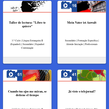
Taller de lectura: "Libre te
Mein Vater ist Anwalt
quiero"
3.º Ciclo | Língua Estrangeira II
Secundário | Formação Específica |
(Espanhol) | Secundário | Espanhol
Alemão Iniciação | Profissionais
Continuação
Cuando tus ojos me miran, se
Já viste o telejornal?
detiene el tiempo