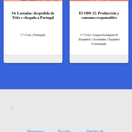
Os Lusíadas: despedida de
El ODS 12: Producción y
Tétis e chegada a Portugal
consumo responsables
3.º Ciclo | Português
3.º Ciclo | Língua Estrangeira II
(Espanhol) | Secundário | Espanhol
Continuação
Ver mais
Destaques
Escolas
Opções de