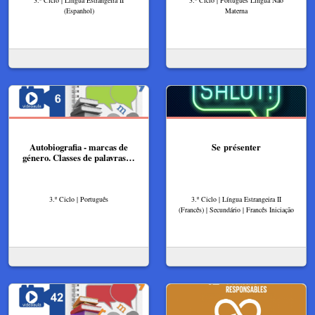
3.º Ciclo | Língua Estrangeira II
3.º Ciclo | Português Língua Não
(Espanhol)
Materna
Autobiografia - marcas de
Se présenter
género. Classes de palavras…
3.º Ciclo | Português
3.º Ciclo | Língua Estrangeira II
(Francês) | Secundário | Francês Iniciação