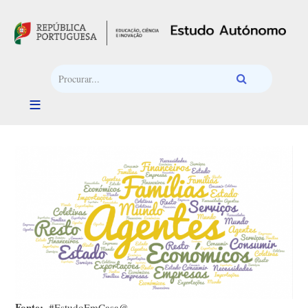
Passar para o conteúdo principal
Fonte
#EstudoEmCasa@