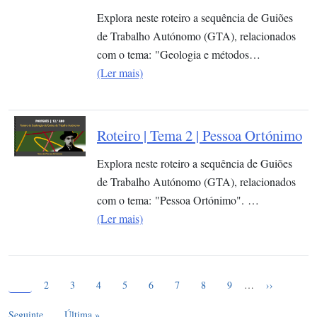
Explora neste roteiro a sequência de Guiões
de Trabalho Autónomo (GTA), relacionados
com o tema: "Geologia e métodos…
(Ler mais)
Roteiro | Tema 2 | Pessoa Ortónimo
Explora neste roteiro a sequência de Guiões
de Trabalho Autónomo (GTA), relacionados
com o tema: "Pessoa Ortónimo". …
(Ler mais)
Página atual
Paginação
1
Page
Page
Page
Page
Page
Page
Page
Page
Próxima pág
2
3
4
5
6
7
8
9
…
››
Última página
Seguinte
Última »