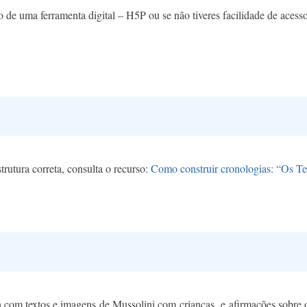
 de uma ferramenta digital – H5P ou se não tiveres facilidade de acesso
.
trutura correta, consulta o recurso:
Como construir cronologias: “Os T
a com textos e imagens de Mussolini com crianças e afirmações sobre o