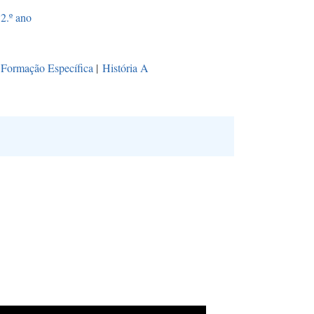
2.º ano
Formação Específica
|
História A