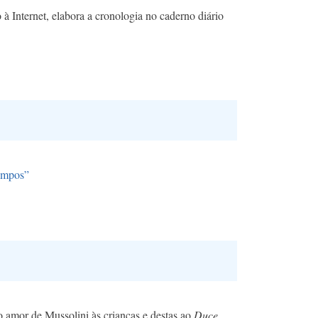
 à Internet, elabora a cronologia no caderno diário
empos”
 amor de Mussolini às crianças e destas ao
Duce
.