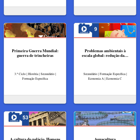
Primeira Guerra Mundial:
Problemas ambientais à
guerra de trincheiras
escala global: redução da…
3.º Ciclo | História | Secundário |
Secundário | Formação Específica |
Formação Específica
Economia A | Economia C
A cultura do palácio. Homens
Aquacultura