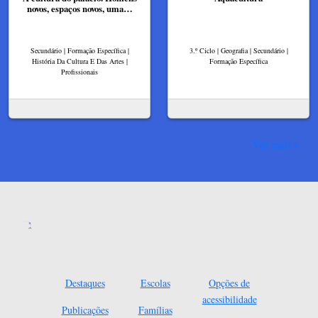
novos, espaços novos, uma…
Secundário | Formação Específica |
3.º Ciclo | Geografia | Secundário |
História Da Cultura E Das Artes |
Formação Específica
Profissionais
Ver mais
Destaques
Escolas
Opções de
acessibilidade
Publicações
Famílias