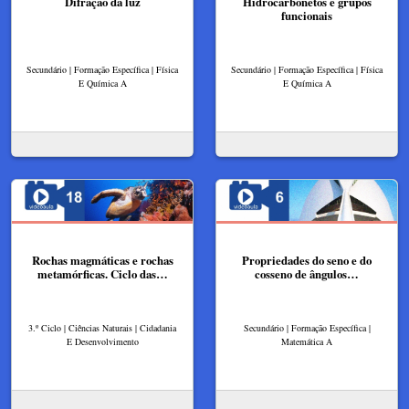
Difração da luz
Hidrocarbonetos e grupos
funcionais
Secundário | Formação Específica | Física
Secundário | Formação Específica | Física
E Química A
E Química A
Rochas magmáticas e rochas
Propriedades do seno e do
metamórficas. Ciclo das…
cosseno de ângulos…
3.º Ciclo | Ciências Naturais | Cidadania
Secundário | Formação Específica |
E Desenvolvimento
Matemática A