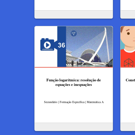
Função logarítmica: resolução de
Const
equações e inequações
Secundário | Formação Específica | Matemática A