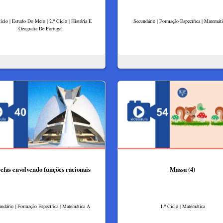
iclo | Estudo Do Meio | 2.º Ciclo | História E
Secundário | Formação Específica | Matemát
Geografia De Portugal
efas envolvendo funções racionais
Massa (4)
ndário | Formação Específica | Matemática A
1.º Ciclo | Matemática