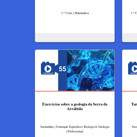
1.º Ciclo | Matemática
1.º C
Exercícios sobre a geologia da Serra da
Tar
Arrábida
Secundário | Formação Específica | Biologia E Geologia
Secu
| Profissionais