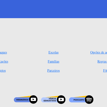
aques
Escolas
Opções de ac
cações
Famílias
Regra
jetos
Parceiros
FA