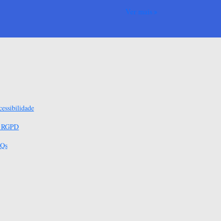
Ver mais
essibilidade
s RGPD
Qs