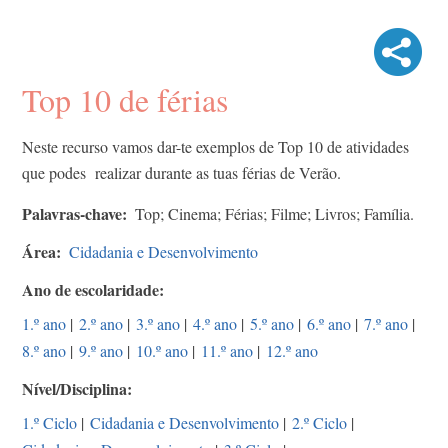
Top 10 de férias
Neste recurso vamos dar-te exemplos de Top 10 de atividades
que podes realizar durante as tuas férias de Verão.​
Palavras-chave
Top; Cinema; Férias; Filme; Livros; Família.​
Área
Cidadania e Desenvolvimento
Ano de escolaridade
1.º ano
|
2.º ano
|
3.º ano
|
4.º ano
|
5.º ano
|
6.º ano
|
7.º ano
|
8.º ano
|
9.º ano
|
10.º ano
|
11.º ano
|
12.º ano
Nível/Disciplina
1.º Ciclo
|
Cidadania e Desenvolvimento
|
2.º Ciclo
|