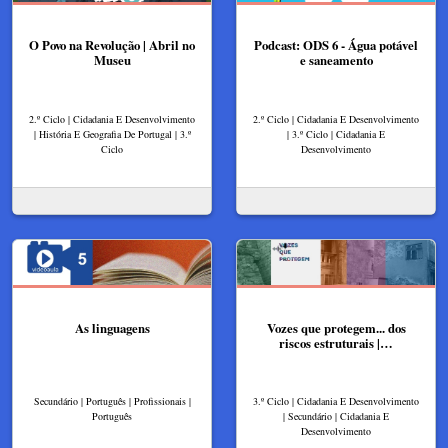
O Povo na Revolução | Abril no
Podcast: ODS 6 - Água potável
Museu
e saneamento
2.º Ciclo | Cidadania E Desenvolvimento
2.º Ciclo | Cidadania E Desenvolvimento
| História E Geografia De Portugal | 3.º
| 3.º Ciclo | Cidadania E
Ciclo
Desenvolvimento
As linguagens
Vozes que protegem... dos
riscos estruturais |…
Secundário | Português | Profissionais |
3.º Ciclo | Cidadania E Desenvolvimento
Português
| Secundário | Cidadania E
Desenvolvimento