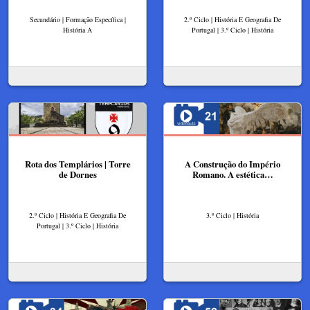
Secundário | Formação Específica |
2.º Ciclo | História E Geografia De
História A
Portugal | 3.º Ciclo | História
Rota dos Templários | Torre
A Construção do Império
de Dornes
Romano. A estética…
2.º Ciclo | História E Geografia De
3.º Ciclo | História
Portugal | 3.º Ciclo | História