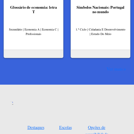
Glossário de economia: letra
Símbolos Nacionais: Portugal
T
no mundo
Secundário | Economia A | Economia C |
1.º Ciclo | Cidadania E Desenvolvimento
Profissionais
| Estudo Do Meio
Ver mais
Destaques
Escolas
Opções de