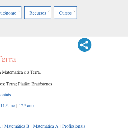
Autónomo
Recursos
Cursos
Terra
a Matemática e a Terra.
os; Terra; Platão; Eratóstenes
entais
11.º ano
|
12.º ano
a
|
Matemática B
|
Matemática A
|
Profissionais