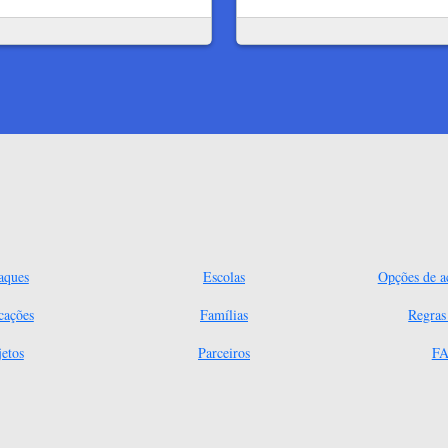
aques
Escolas
Opções de ac
cações
Famílias
Regra
jetos
Parceiros
FA