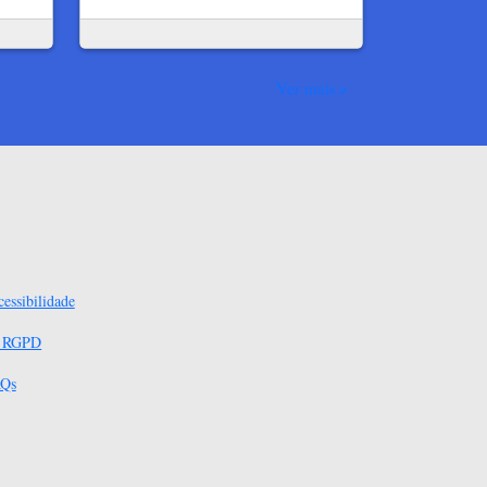
Ver mais
essibilidade
s RGPD
Qs