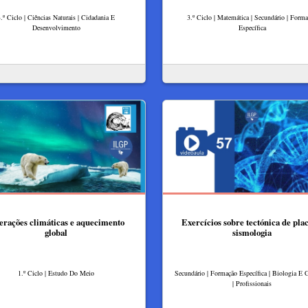
.º Ciclo | Ciências Naturais | Cidadania E
3.º Ciclo | Matemática | Secundário | Form
Desenvolvimento
Específica
erações climáticas e aquecimento
Exercícios sobre tectónica de plac
global
sismologia
1.º Ciclo | Estudo Do Meio
Secundário | Formação Específica | Biologia E 
| Profissionais