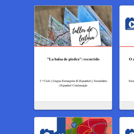
"La balsa de piedra": recorrido
O 
3.º Ciclo | Língua Estrangeira II (Espanhol) | Secundário
Secu
| Espanhol Continuação