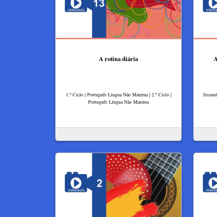
A rotina diária
A
1.º Ciclo | Português Língua Não Materna | 2.º Ciclo |
Secundá
Português Língua Não Materna