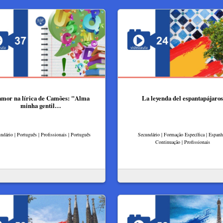
amor na lírica de Camões: "Alma
La leyenda del espantapájaros
minha gentil…
ndário | Português | Profissionais | Português
Secundário | Formação Específica | Espanh
Continuação | Profissionais