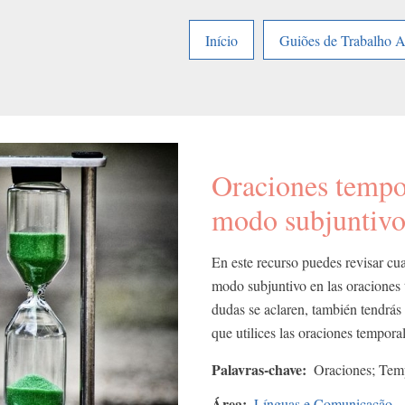
Início
Guiões de Trabalho 
Oraciones tempo
modo subjuntiv
En este recurso puedes revisar cua
modo subjuntivo en las oraciones 
dudas se aclaren, también tendrás a
que utilices las oraciones temporal
Palavras-chave
Oraciones; Temp
Área
Línguas e Comunicação