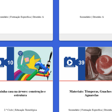
cundário | Formação Específica | Desenho A
Secundário | Desenho A
inha casa na árvore: construção e
Materiais: Têmperas, Guaches
estrutura
Aguarelas
2.º Ciclo | Educação Tecnológica
Secundário | Formação Específica | Desenh