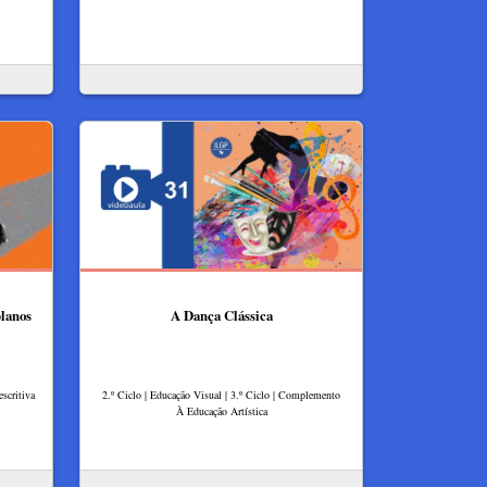
planos
A Dança Clássica
scritiva
2.º Ciclo | Educação Visual | 3.º Ciclo | Complemento
À Educação Artística