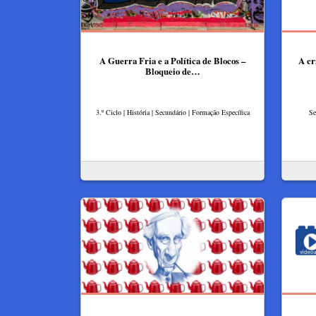
A Guerra Fria e a Política de Blocos –
A cr
Bloqueio de…
3.º Ciclo | História | Secundário | Formação Específica
Se