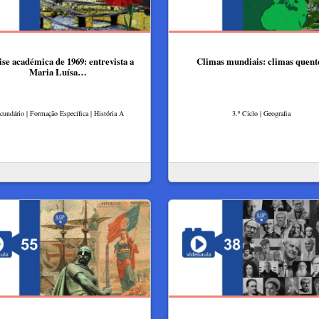
ise académica de 1969: entrevista a
Climas mundiais: climas quent
Maria Luísa…
cundário | Formação Específica | História A
3.º Ciclo | Geografia