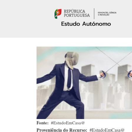
Passar para o conteúdo principal
Fonte
#EstudoEmCasa@
Proveniência do Recurso
#EstudoEmCasa@