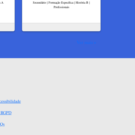
a A
Secundário | Formação Específica | História B |
Profissionais
Ver mais
essibilidade
s RGPD
Qs