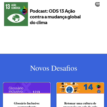
Novos Desafios
Glossário Inclusivo:
Retomar uma cultura de
acompanhante
prevenção em sala de aula