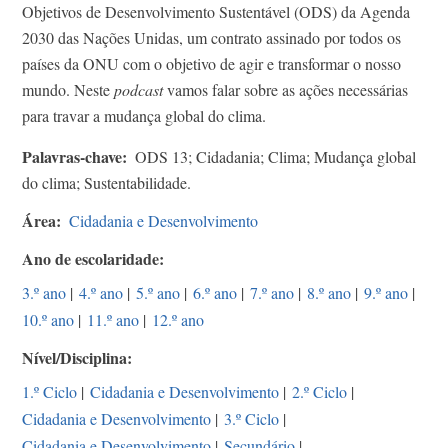
Objetivos de Desenvolvimento Sustentável (ODS) da Agenda
2030 das Nações Unidas, um contrato assinado por todos os
países da ONU com o objetivo de agir e transformar o nosso
mundo. Neste
podcast
vamos falar sobre as ações necessárias
para travar a mudança global do clima.
Palavras-chave
ODS 13; Cidadania; Clima; Mudança global
do clima; Sustentabilidade.
Área
Cidadania e Desenvolvimento
Ano de escolaridade
3.º ano
|
4.º ano
|
5.º ano
|
6.º ano
|
7.º ano
|
8.º ano
|
9.º ano
|
10.º ano
|
11.º ano
|
12.º ano
Nível/Disciplina
1.º Ciclo
|
Cidadania e Desenvolvimento
|
2.º Ciclo
|
Cidadania e Desenvolvimento
|
3.º Ciclo
|
Cidadania e Desenvolvimento
|
Secundário
|