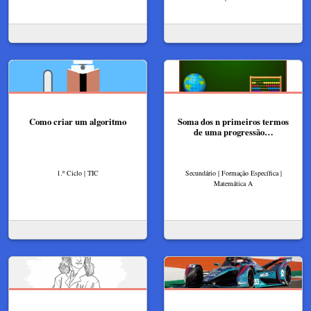
Como criar um algoritmo
Soma dos n primeiros termos
de uma progressão…
1.º Ciclo | TIC
Secundário | Formação Específica |
Matemática A