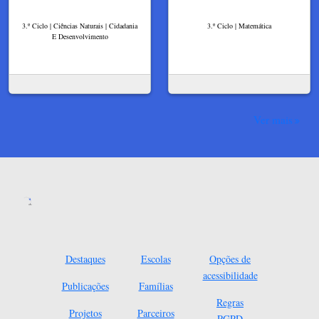
3.º Ciclo | Ciências Naturais | Cidadania
3.º Ciclo | Matemática
E Desenvolvimento
Ver mais
Destaques
Escolas
Opções de
acessibilidade
Publicações
Famílias
Regras
Projetos
Parceiros
RGPD