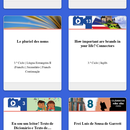
Le pluriel des noms
How important are brands in
your life? Connectors
3.º Ciclo | Língua Estrangeira II
3.º Ciclo | Inglês
(Francês) | Secundário | Francês
Continuação
Eu sou um leitor! Texto de
Frei Luís de Sousa de Garrett
Dicionário e Texto de…