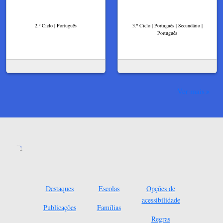
2.º Ciclo | Português
3.º Ciclo | Português | Secundário |
Português
Ver mais
Destaques
Escolas
Opções de
acessibilidade
Publicações
Famílias
Regras