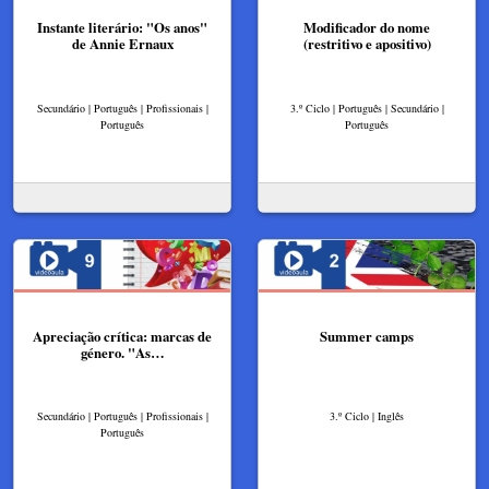
Instante literário: "Os anos"
Modificador do nome
de Annie Ernaux
(restritivo e apositivo)
Secundário | Português | Profissionais |
3.º Ciclo | Português | Secundário |
Português
Português
Apreciação crítica: marcas de
Summer camps
género. "As…
Secundário | Português | Profissionais |
3.º Ciclo | Inglês
Português