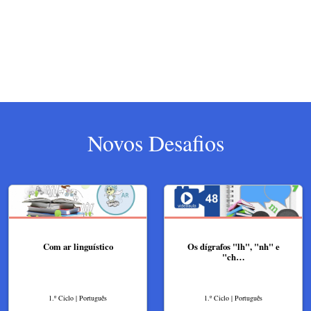
Novos Desafios
Com ar linguístico
Os dígrafos "lh", "nh" e
"ch…
1.º Ciclo | Português
1.º Ciclo | Português