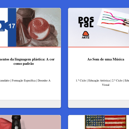
entos da linguagem plástica: A cor
Ao Som de uma Música
como padrão
cundário | Formação Específica | Desenho A
1.º Ciclo | Educação Artística | 2.º Ciclo | Ed
Visual