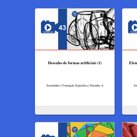
Desenho de formas artificiais (1)
Elem
Secundário | Formação Específica | Desenho A
Se