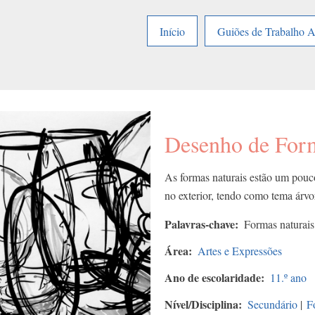
Início
Guiões de Trabalho 
Desenho de Form
As formas naturais estão um pouco
no exterior, tendo como tema árvor
Palavras-chave
Formas naturais
Área
Artes e Expressões
Ano de escolaridade
11.º ano
Nível/Disciplina
Secundário
|
F