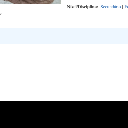
Nível/Disciplina
Secundário
|
F
P