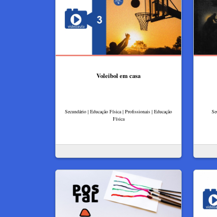
Voleibol em casa
Secundário | Educação Física | Profissionais | Educação
Se
Física