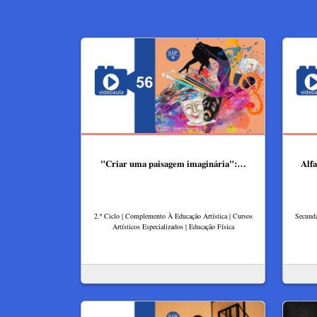
"Criar uma paisagem imaginária":…
Alfa
2.º Ciclo | Complemento À Educação Artística | Cursos
Secundá
Artísticos Especializados | Educação Física