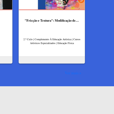
"Fricção e Textura": Modificação de…
2.º Ciclo | Complemento À Educação Artística | Cursos
Artísticos Especializados | Educação Física
Ver mais