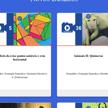
beto da reta: pontos notáveis e reta
Animais II: Quimeras
horizontal
rio | Formação Específica | Geometria Descritiva
Secundário | Formação Específica | Desenh
A | Profissionais