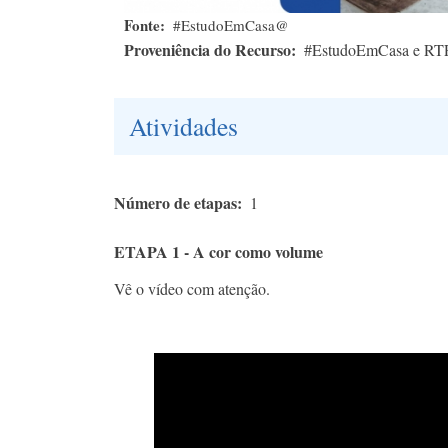
Fonte
#EstudoEmCasa@
Proveniência do Recurso
#EstudoEmCasa e RT
Atividades
Número de etapas
1
ETAPA 1 - A cor como volume
Vê o vídeo com atenção.