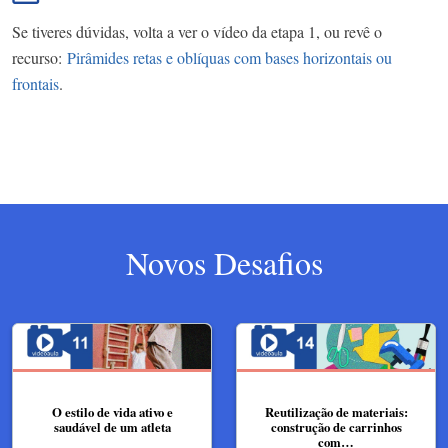
Se tiveres dúvidas, volta a ver o vídeo da etapa 1, ou revê o
recurso:
Pirâmides retas e oblíquas com bases horizontais ou
frontais
.
Novos Desafios
O estilo de vida ativo e
Reutilização de materiais:
saudável de um atleta
construção de carrinhos
com…