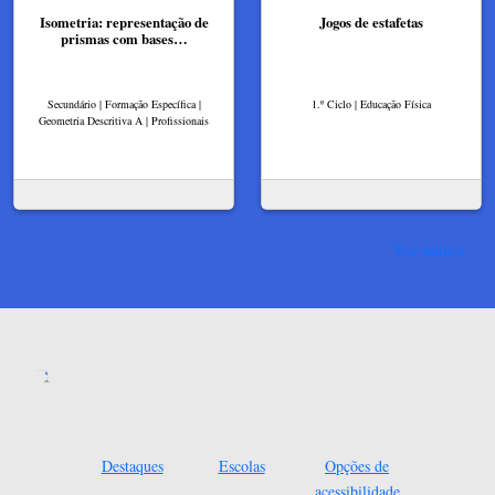
Isometria: representação de
Jogos de estafetas
prismas com bases…
Secundário | Formação Específica |
1.º Ciclo | Educação Física
Geometria Descritiva A | Profissionais
Ver mais
Destaques
Escolas
Opções de
acessibilidade