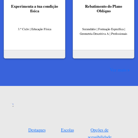
Experimenta a tua condição
Rebatimento do Plano
física
Oblíquo
3.º Ciclo | Educação Física
Secundário | Formação Específica |
Geometria Descritiva A | Profissionais
Ver mais
Destaques
Escolas
Opções de
acessibilidade