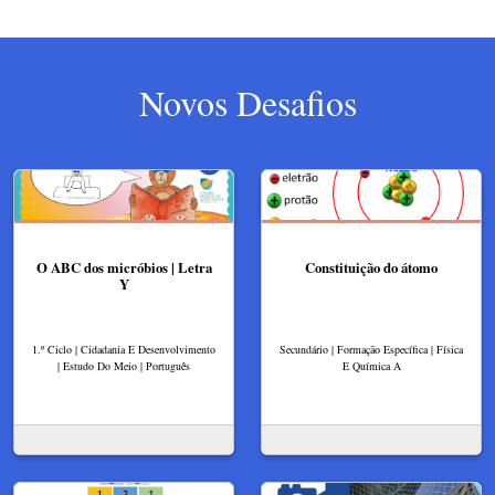
Novos Desafios
O ABC dos micróbios | Letra
Constituição do átomo
Y
1.º Ciclo | Cidadania E Desenvolvimento
Secundário | Formação Específica | Física
| Estudo Do Meio | Português
E Química A