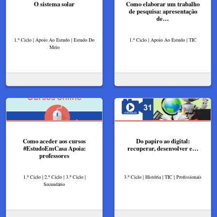
O sistema solar
Como elaborar um trabalho
de pesquisa: apresentação
de…
1.º Ciclo | Apoio Ao Estudo | Estudo Do
1.º Ciclo | Apoio Ao Estudo | TIC
Meio
Como aceder aos cursos
Do papiro ao digital:
#EstudoEmCasa Apoia:
recuperar, desenvolver e…
professores
1.º Ciclo | 2.º Ciclo | 3.º Ciclo |
3.º Ciclo | História | TIC | Profissionais
Secundário