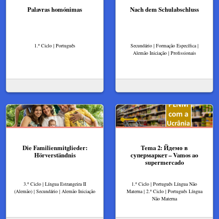
Palavras homónimas
Nach dem Schulabschluss
1.º Ciclo | Português
Secundário | Formação Específica |
Alemão Iniciação | Profissionais
Die Familienmitglieder:
Tema 2: Йдемо в
Hörverständnis
супермаркет – Vamos ao
supermercado
3.º Ciclo | Língua Estrangeira II
1.º Ciclo | Português Língua Não
(Alemão) | Secundário | Alemão Iniciação
Materna | 2.º Ciclo | Português Língua
Não Materna