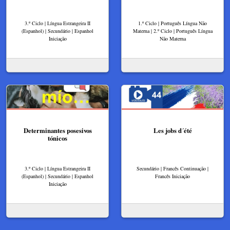
3.º Ciclo | Língua Estrangeira II
1.º Ciclo | Português Língua Não
(Espanhol) | Secundário | Espanhol
Materna | 2.º Ciclo | Português Língua
Iniciação
Não Materna
Determinantes posesivos
Les jobs d´été
tónicos
3.º Ciclo | Língua Estrangeira II
Secundário | Francês Continuação |
(Espanhol) | Secundário | Espanhol
Francês Iniciação
Iniciação