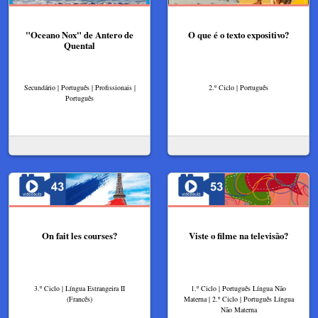
"Oceano Nox" de Antero de
O que é o texto expositivo?
Quental
Secundário | Português | Profissionais |
2.º Ciclo | Português
Português
On fait les courses?
Viste o filme na televisão?
3.º Ciclo | Língua Estrangeira II
1.º Ciclo | Português Língua Não
(Francês)
Materna | 2.º Ciclo | Português Língua
Não Materna