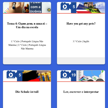
Tema 4: Один день в школі –
Have you got any pets?
Um dia na escola
1.º Ciclo | Português Língua Não
3.º Ciclo | Inglês
Materna | 2.º Ciclo | Português Língua
Não Materna
Die Schule ist toll
Ler, escrever e interpretar