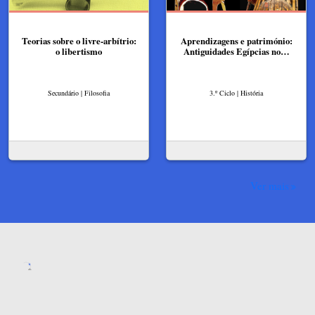
Teorias sobre o livre-arbítrio:
Aprendizagens e património:
o libertismo
Antiguidades Egípcias no…
Secundário | Filosofia
3.º Ciclo | História
Ver mais