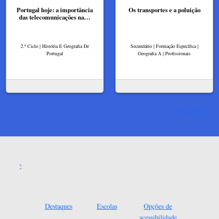
Portugal hoje: a importância
Os transportes e a poluição
das telecomunicações na…
2.º Ciclo | História E Geografia De
Secundário | Formação Específica |
Portugal
Geografia A | Profissionais
Ver mais
Destaques
Escolas
Opções de
acessibilidade