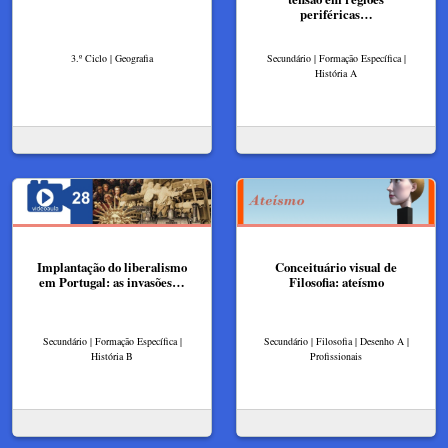
periféricas…
3.º Ciclo | Geografia
Secundário | Formação Específica |
História A
Implantação do liberalismo
Conceituário visual de
em Portugal: as invasões…
Filosofia: ateísmo
Secundário | Formação Específica |
Secundário | Filosofia | Desenho A |
História B
Profissionais