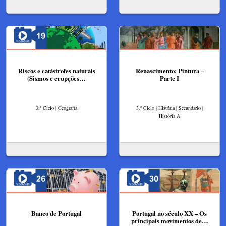
Riscos e catástrofes naturais
Renascimento: Pintura –
(Sismos e erupções…
Parte I
3.º Ciclo | Geografia
3.º Ciclo | História | Secundário |
História A
Banco de Portugal
Portugal no século XX – Os
principais movimentos de…