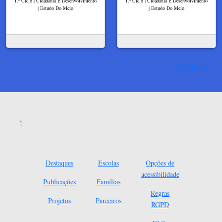
1.º Ciclo | Cidadania E Desenvolvimento
1.º Ciclo | Cidadania E Desenvolvimento
| Estudo Do Meio
| Estudo Do Meio
Ver mais
Destaques
Escolas
Opções de
acessibilidade
Publicações
Famílias
Regras
Projetos
Parceiros
RGPD