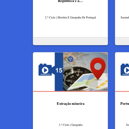
República e a…
2.º Ciclo | História E Geografia De Portugal
Secundá
Extração mineira
Portu
3.º Ciclo | Geografia
Se