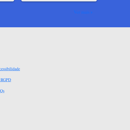
Ver mais
essibilidade
s RGPD
Qs