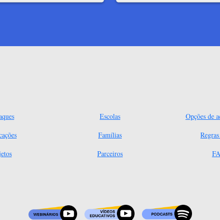
aques
Escolas
Opções de ac
cações
Famílias
Regra
jetos
Parceiros
FA