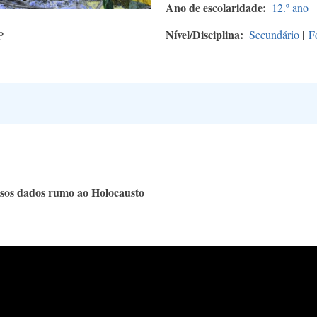
Ano de escolaridade
12.º ano
Nível/Disciplina
Secundário
|
F
P
ssos dados rumo ao Holocausto