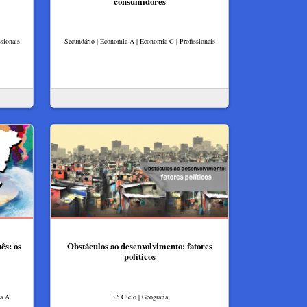
consumidores
sionais
Secundário | Economia A | Economia C | Profissionais
ês: os
Obstáculos ao desenvolvimento: fatores
políticos
ia A
3.º Ciclo | Geografia