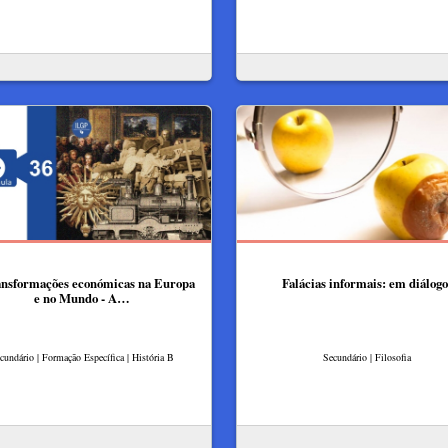
ansformações económicas na Europa
Falácias informais: em diálogo
e no Mundo - A…
cundário | Formação Específica | História B
Secundário | Filosofia