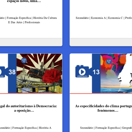
espaços novos, uma…
rio | Formação Específica | História Da Cultura
Secundário | Economia A | Economia C | Profis
E Das Artes | Profissionais
gal do autoritarismo à Democracia:
As especificidades do clima portugu
a oposição…
fenómenos…
cundário | Formação Específica | História A
Secundário | Formação Específica | Geograf