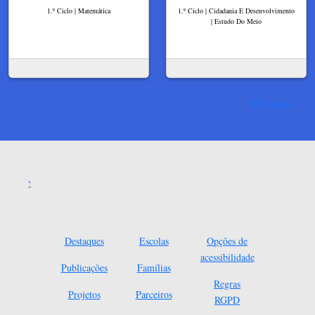
1.º Ciclo | Matemática
1.º Ciclo | Cidadania E Desenvolvimento
| Estudo Do Meio
Ver mais
Destaques
Escolas
Opções de
acessibilidade
Publicações
Famílias
Regras
Projetos
Parceiros
RGPD