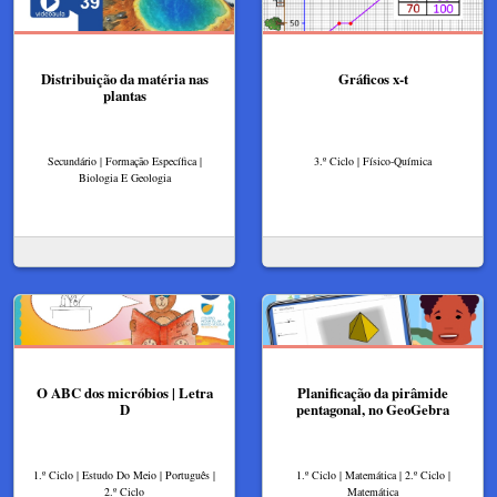
Distribuição da matéria nas
Gráficos x-t
plantas
Secundário | Formação Específica |
3.º Ciclo | Físico-Química
Biologia E Geologia
O ABC dos micróbios | Letra
Planificação da pirâmide
D
pentagonal, no GeoGebra
1.º Ciclo | Estudo Do Meio | Português |
1.º Ciclo | Matemática | 2.º Ciclo |
2.º Ciclo
Matemática