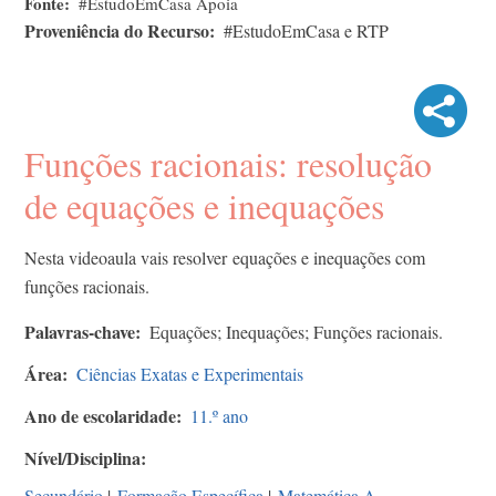
Fonte
#EstudoEmCasa Apoia
Proveniência do Recurso
#EstudoEmCasa e RTP
Funções racionais: resolução
de equações e inequações
Nesta videoaula vais resolver equações e inequações com
funções racionais.
Palavras-chave
Equações; Inequações; Funções racionais.
Área
Ciências Exatas e Experimentais
Ano de escolaridade
11.º ano
Nível/Disciplina
Secundário
|
Formação Específica
|
Matemática A