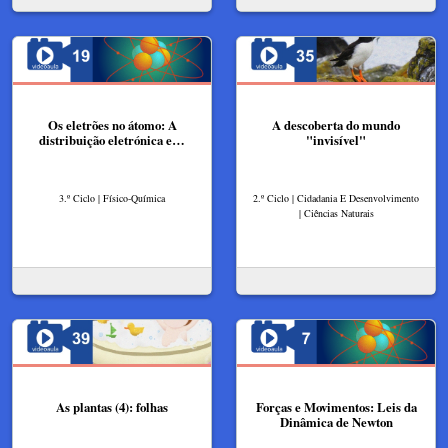
Os eletrões no átomo: A
A descoberta do mundo
distribuição eletrónica e…
"invisível"
3.º Ciclo | Físico-Química
2.º Ciclo | Cidadania E Desenvolvimento
| Ciências Naturais
As plantas (4): folhas
Forças e Movimentos: Leis da
Dinâmica de Newton