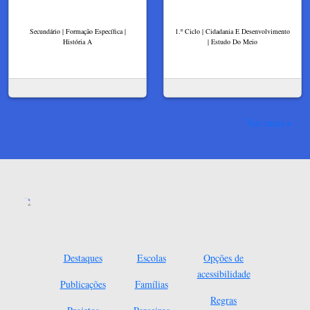
Secundário | Formação Específica |
1.º Ciclo | Cidadania E Desenvolvimento
História A
| Estudo Do Meio
Ver mais
Destaques
Escolas
Opções de
acessibilidade
Publicações
Famílias
Regras