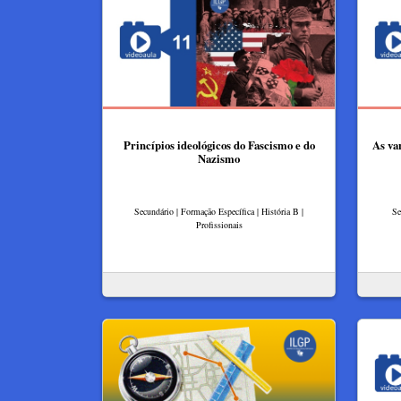
Princípios ideológicos do Fascismo e do
As va
Nazismo
Secundário | Formação Específica | História B |
Se
Profissionais