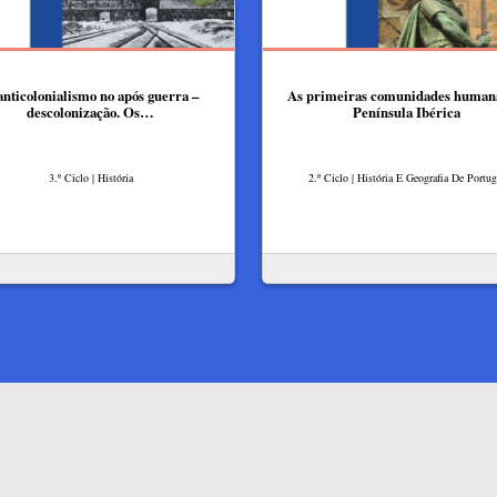
anticolonialismo no após guerra –
As primeiras comunidades human
descolonização. Os…
Península Ibérica
3.º Ciclo | História
2.º Ciclo | História E Geografia De Portug