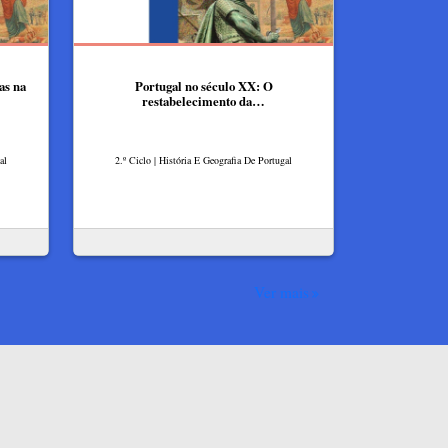
as na
Portugal no século XX: O
restabelecimento da…
al
2.º Ciclo | História E Geografia De Portugal
Ver mais