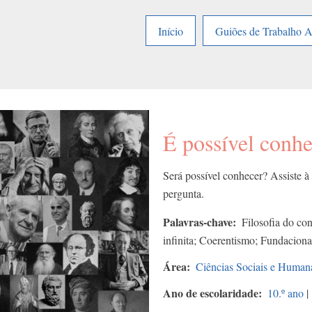
Início
Guiões de Trabalho 
É possível conh
Será possível conhecer? Assiste à
pergunta.
Palavras-chave
Filosofia do co
infinita; Coerentismo; Fundaciona
Área
Ciências Sociais e Human
Ano de escolaridade
10.º ano
|