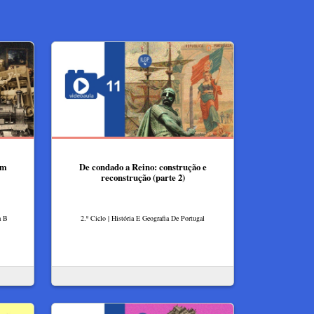
em
De condado a Reino: construção e
reconstrução (parte 2)
a B
2.º Ciclo | História E Geografia De Portugal