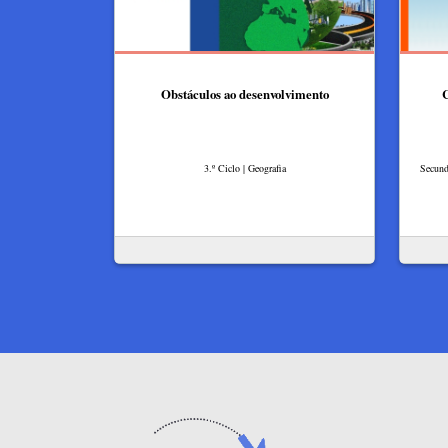
Obstáculos ao desenvolvimento
C
3.º Ciclo | Geografia
Secund