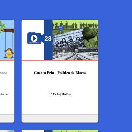
emana
Guerra Fria – Política de Blocos
tudo Do
3.º Ciclo | História