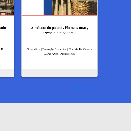
tados
A cultura do palácio. Homens novos,
espaços novos, uma…
a B
Secundário | Formação Específica | História Da Cultura
E Das Artes | Profissionais
Ver mais