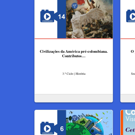
Civilizações da América pré-colombiana.
O 
Contributos…
3.º Ciclo | História
Sec