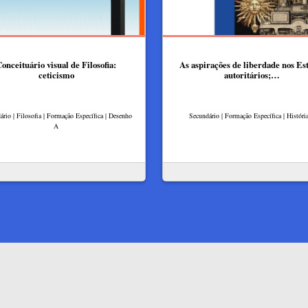
onceituário visual de Filosofia:
As aspirações de liberdade nos Es
ceticismo
autoritários;…
ário | Filosofia | Formação Específica | Desenho
Secundário | Formação Específica | Históri
A