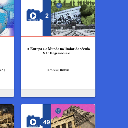
A Europa e o Mundo no limiar do século
XX: Hegemonia e…
a A |
3.º Ciclo | História