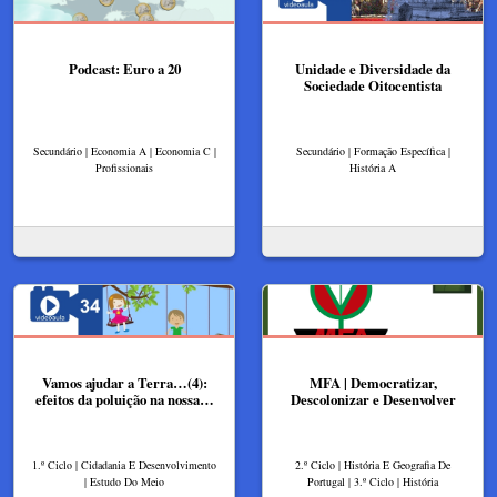
Podcast: Euro a 20
Unidade e Diversidade da
Sociedade Oitocentista
Secundário | Economia A | Economia C |
Secundário | Formação Específica |
Profissionais
História A
Vamos ajudar a Terra…(4):
MFA | Democratizar,
efeitos da poluição na nossa…
Descolonizar e Desenvolver
1.º Ciclo | Cidadania E Desenvolvimento
2.º Ciclo | História E Geografia De
| Estudo Do Meio
Portugal | 3.º Ciclo | História