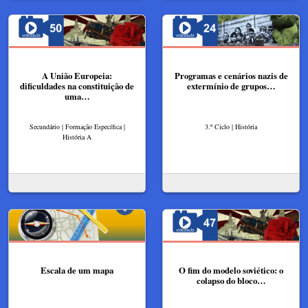
A União Europeia:
Programas e cenários nazis de
dificuldades na constituição de
extermínio de grupos…
uma…
Secundário | Formação Específica |
3.º Ciclo | História
História A
Escala de um mapa
O fim do modelo soviético: o
colapso do bloco…