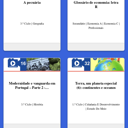
A pecuária
Glossário de economia: letra
R
3.º Ciclo | Geografia
Secundário | Economia A | Economia C |
Profissionais
Modernidade e vanguarda em
Terra, um planeta especial
Portugal – Parte 2 -…
(6): continentes e oceanos
3.º Ciclo | História
1.º Ciclo | Cidadania E Desenvolvimento
| Estudo Do Meio