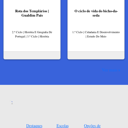
Rota dos Templários |
O ciclo de vida do bicho-da-
Gualdim Pais
seda
2.º Ciclo | História E Geografia De
1.º Ciclo | Cidadania E Desenvolvimento
Portugal | 3.º Ciclo | História
| Estudo Do Meio
Ver mais
Destaques
Escolas
Opções de