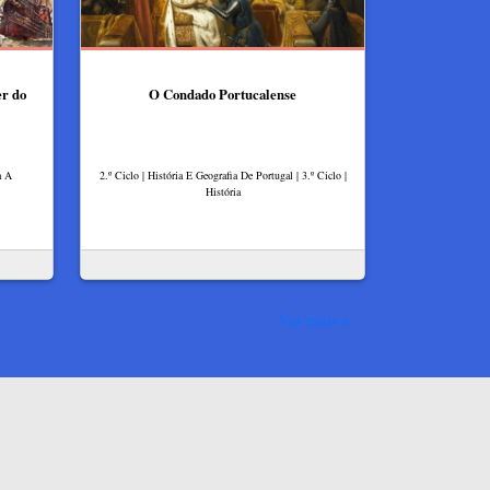
er do
O Condado Portucalense
a A
2.º Ciclo | História E Geografia De Portugal | 3.º Ciclo |
História
Ver mais