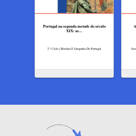
Portugal na segunda metade do século
A
XIX: as…
2.º Ciclo | História E Geografia De Portugal
Sec