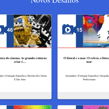
tura do cinema. As grandes ruturas:
O litoral e o mar: O relevo, o litora
criar é…
mar
rio | Formação Específica | História Da Cultura
Secundário | Formação Específica | Geografia
E Das Artes
Profissionais