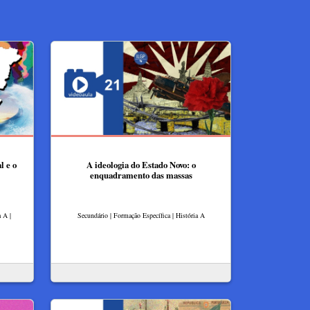
l e o
A ideologia do Estado Novo: o
enquadramento das massas
 A |
Secundário | Formação Específica | História A