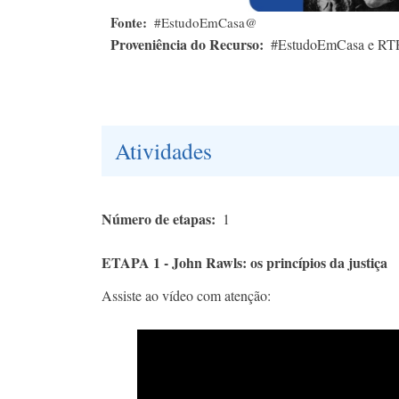
Fonte
#EstudoEmCasa@
Proveniência do Recurso
#EstudoEmCasa e RT
Atividades
Número de etapas
1
ETAPA 1 - John Rawls: os princípios da justiça
Assiste ao vídeo com atenção: