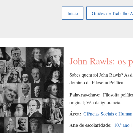
Início
Guiões de Trabalho 
John Rawls: os p
Sabes quem foi John Rawls? Assis
domínio da Filosofia Política.
Palavras-chave
Filosofia políti
original; Véu da ignorância.
Área
Ciências Sociais e Human
Ano de escolaridade
10.º ano
|