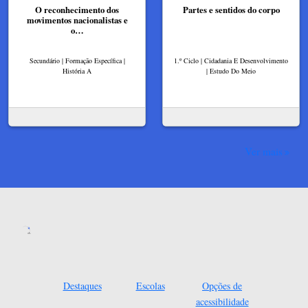
O reconhecimento dos
Partes e sentidos do corpo
movimentos nacionalistas e
o…
Secundário | Formação Específica |
1.º Ciclo | Cidadania E Desenvolvimento
História A
| Estudo Do Meio
Ver mais
Destaques
Escolas
Opções de
acessibilidade