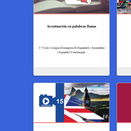
Acentuación en palabras llanas
3.º Ciclo | Língua Estrangeira II (Espanhol) | Secundário
| Espanhol Continuação