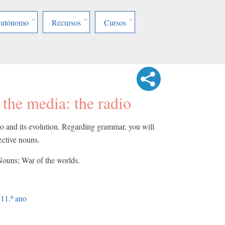
Autónomo
Recursos
Cursos
 the media: the radio
io and its evolution. Regarding grammar, you will
lective nouns.
ouns; War of the worlds.
11.º ano