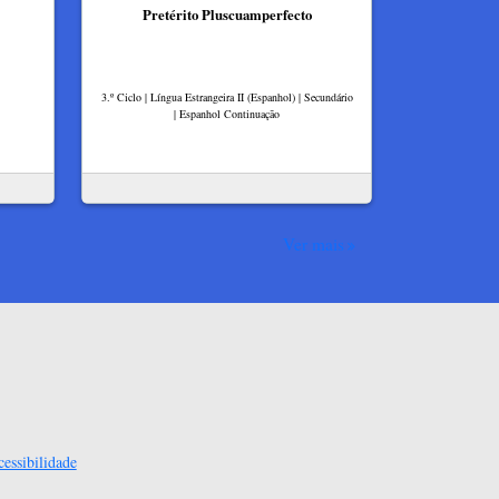
Pretérito Pluscuamperfecto
3.º Ciclo | Língua Estrangeira II (Espanhol) | Secundário
| Espanhol Continuação
Ver mais
essibilidade