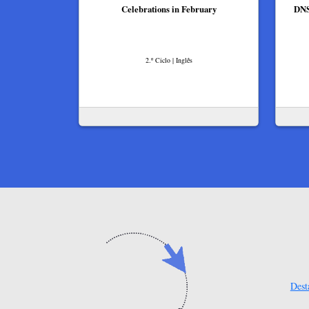
Celebrations in February
DNS
2.º Ciclo | Inglês
Dest