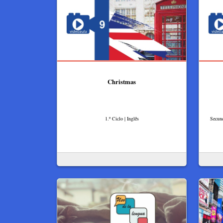
Christmas
1.º Ciclo | Inglês
Secund