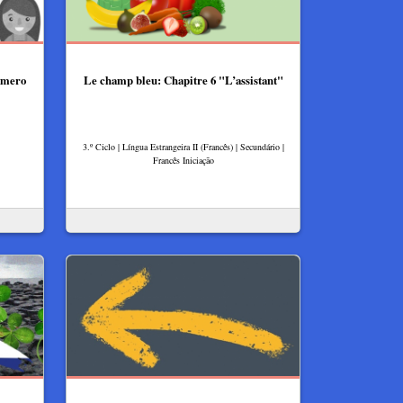
número
Le champ bleu: Chapitre 6 "L’assistant"
3.º Ciclo | Língua Estrangeira II (Francês) | Secundário |
Francês Iniciação