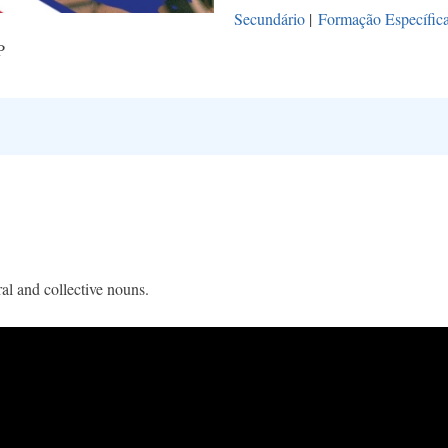
Secundário
|
Formação Específic
P
ral and collective nouns.