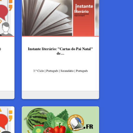
)
Instante literário: "Cartas do Pai Natal"
de…
3.º Ciclo | Português | Secundário | Português