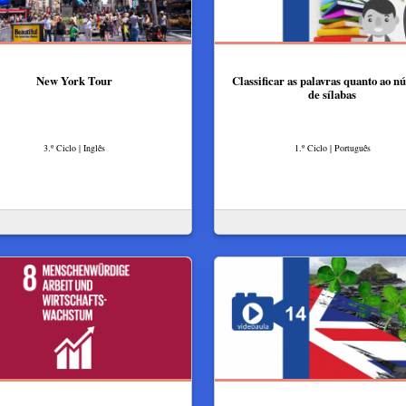
New York Tour
Classificar as palavras quanto ao 
de sílabas
3.º Ciclo | Inglês
1.º Ciclo | Português