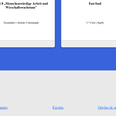
 8 ,,Menschenwürdige Arbeit und
Fast food
Wirschaftswachstum”​
Secundário | Alemão Continuação
3.º Ciclo | Inglês
aques
Escolas
Opções de ac