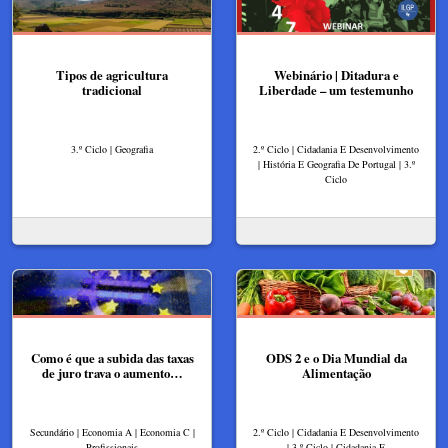
Tipos de agricultura
Webinário | Ditadura e
tradicional
Liberdade – um testemunho
3.º Ciclo | Geografia
2.º Ciclo | Cidadania E Desenvolvimento
| História E Geografia De Portugal | 3.º
Ciclo
Como é que a subida das taxas
ODS 2 e o Dia Mundial da
de juro trava o aumento…
Alimentação
Secundário | Economia A | Economia C |
2.º Ciclo | Cidadania E Desenvolvimento
Profissionais
| 3.º Ciclo | Cidadania E