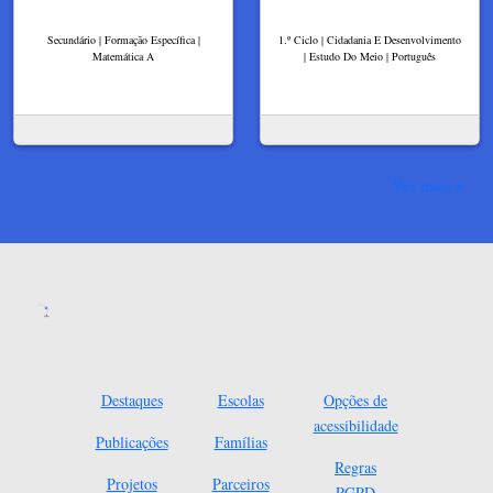
Secundário | Formação Específica |
1.º Ciclo | Cidadania E Desenvolvimento
Matemática A
| Estudo Do Meio | Português
Ver mais
Destaques
Escolas
Opções de
acessibilidade
Publicações
Famílias
Regras
Projetos
Parceiros
RGPD