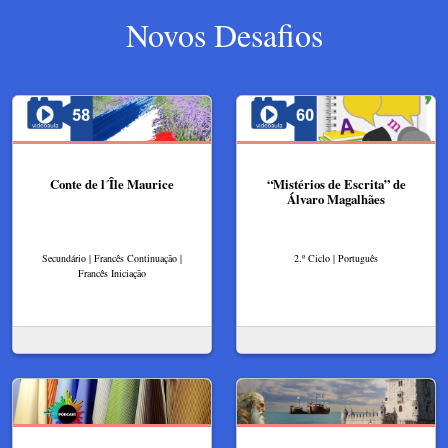
Novos Desafios
Conte de l´Île Maurice
“Mistérios de Escrita” de
Álvaro Magalhães
Secundário | Francês Continuação |
2.º Ciclo | Português
Francês Iniciação