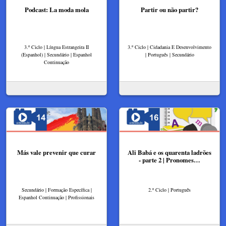
Podcast: La moda mola
Partir ou não partir?
3.º Ciclo | Língua Estrangeira II
3.º Ciclo | Cidadania E Desenvolvimento
(Espanhol) | Secundário | Espanhol
| Português | Secundário
Continuação
Más vale prevenir que curar
Ali Babá e os quarenta ladrões
- parte 2 | Pronomes…
Secundário | Formação Específica |
2.º Ciclo | Português
Espanhol Continuação | Profissionais