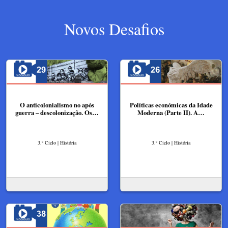
Novos Desafios
O anticolonialismo no após
Políticas económicas da Idade
guerra – descolonização. Os…
Moderna (Parte II). A…
3.º Ciclo | História
3.º Ciclo | História